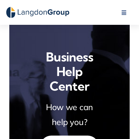
Skip
to
Toggle
Naviga
content
About Us
Business
Our Capabilities
Help
Industries We Serve
Center
Contact Us
How we can
help you?