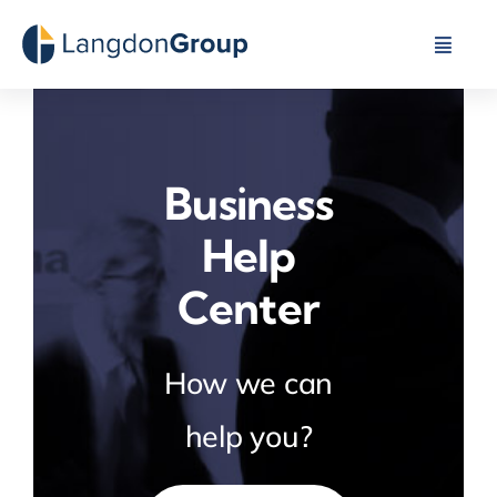
Skip
to
Toggle
Naviga
content
About Us
Business
Our Capabilities
Help
Industries We Serve
Center
Contact Us
How we can
help you?